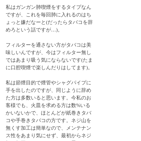
私はガンガン肺喫煙をするタイプなん
ですが、これを毎回肺に入れるのはち
ょっと嫌だなーと(だったらタバコを辞
めろという話ですが…)。
フィルターを通さない方がタバコは美
味しいんですが、今はフィルター無し
ではあまり吸う気にならないです(たま
に口腔喫煙で楽しんだりはしてます)。
私は節煙目的で煙管やシャグパイプに
手を出したのですが、同じように辞め
た方は多数いると思います。今私のお
客様でも、火皿を求める方は数%いる
かいないかで、ほとんどが紙巻きタバ
コや手巻きタバコの方です。ネジ山を
無くす加工は簡単なので、メンテナン
ス性をあまり気にせず、最初からネジ