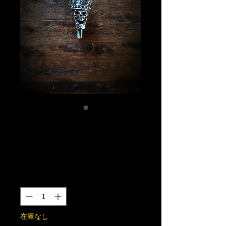
スカルキングM3
パーツ SUS316製
価
￥13,000
格
数量
*
在庫なし