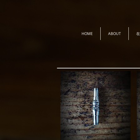
HOME
ABOUT
在