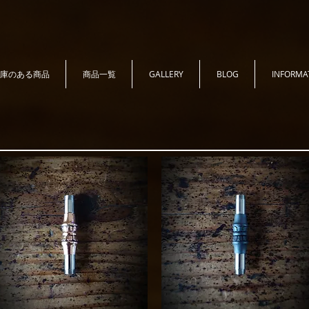
庫のある商品
商品一覧
GALLERY
BLOG
INFORMA