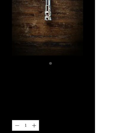
2BAミニ吸い口パ
ーツ SUS316製
（ネジ山SUS304）
価
￥9,500
格
数量
*