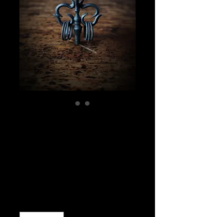
錫杖M3パーツ 黒
染めアンティーク
SUS316製 (遊環
SUS)
価
￥8,000
格
数量
*