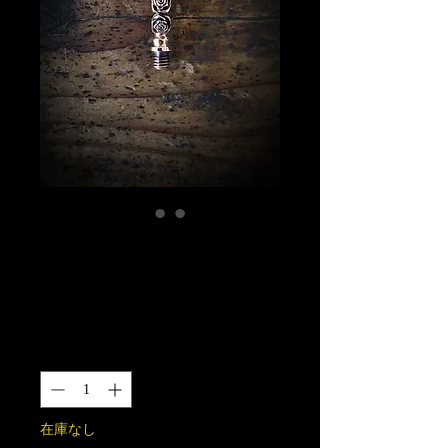
薔薇2BAバチカ
ン 丹銅製
価
￥3,750
格
数量
*
在庫なし