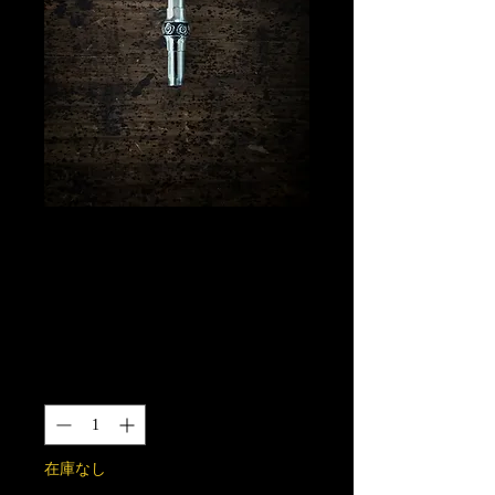
薔薇羅宇 SUS316
製(ネジ山は
SUS304)
価
￥10,000
格
数量
*
在庫なし