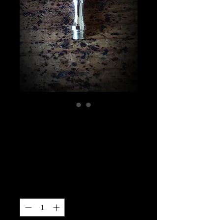
手巻きタンパーパ
ーツコニカルホル
ダー用 SV925製
価
￥7,500
格
数量
*