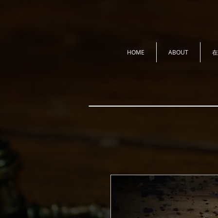
HOME
ABOUT
在