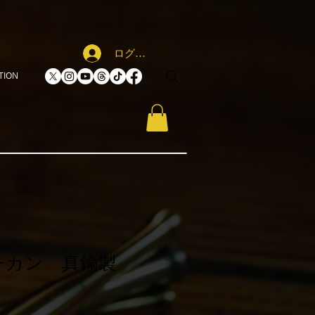
ログイン
TION
チカン 真鍮製