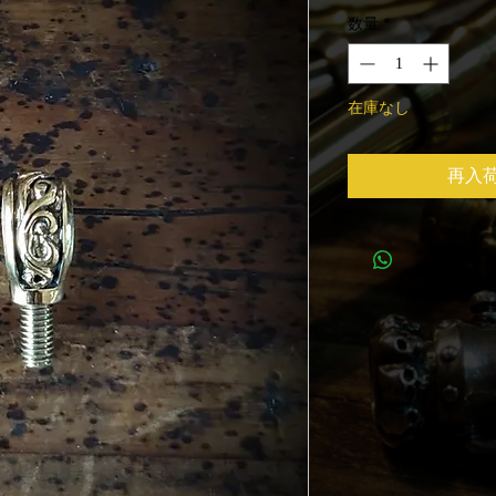
格
数量
*
在庫なし
再入