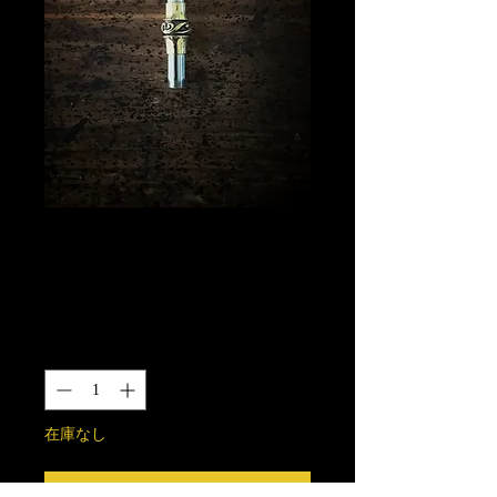
唐草羅宇 真鍮製
(ネジ山はSUS304)
価
￥6,000
格
数量
*
在庫なし
再入荷通知をリクエスト