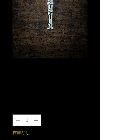
唐草吸い口パーツ
SUS316製(ネジ山
はSUS304)
価
￥13,000
格
数量
*
在庫なし