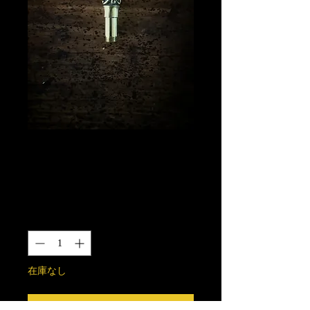
唐草コニカルパー
ツ 真鍮製
価
￥4,000
格
数量
*
在庫なし
再入荷通知をリクエスト