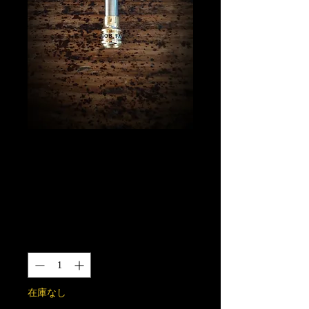
ロゴ入りコニカル
パーツ 真鍮製
（ネジ山SUS304）
価
￥4,000
格
数量
*
在庫なし