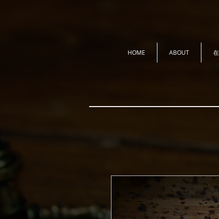
HOME
ABOUT
在