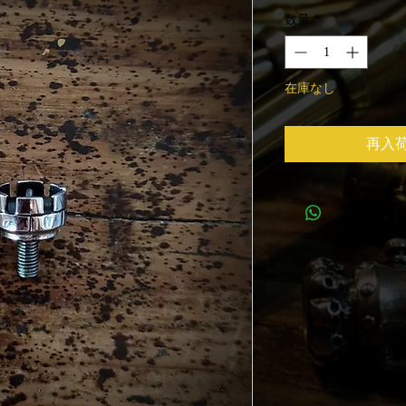
格
数量
*
在庫なし
再入