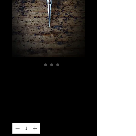
ポーカーパーツコ
ニカルホルダー
用 SUS316製
価
￥6,500
格
数量
*