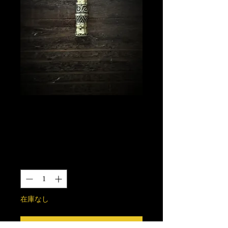
ネイティブ延長パ
ーツ 真鍮製
価
￥8,000
格
数量
*
在庫なし
再入荷通知をリクエスト