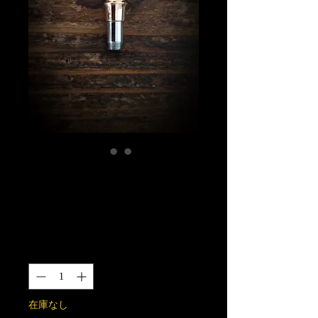
ダーツバレル変換
パーツ 丹銅製
価
￥5,500
格
数量
*
在庫なし