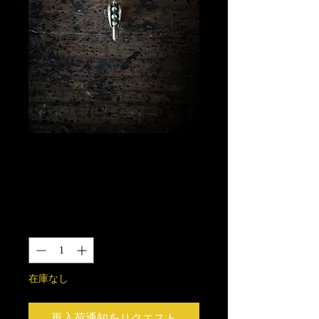
スタッズM3バチ
カン 真鍮製
価
￥3,500
格
数量
*
在庫なし
再入荷通知をリクエスト