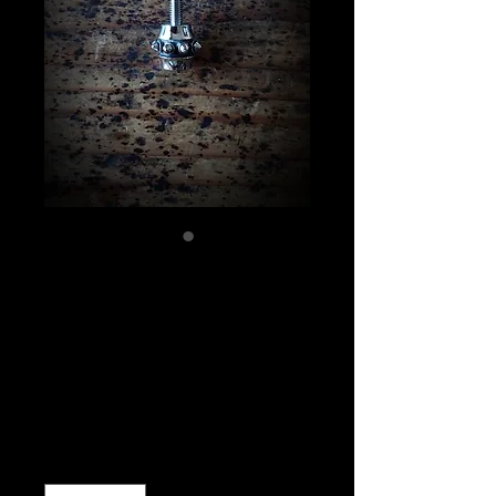
スタッズM3スタ
ンドオフ SUS316
製（ネジ山
SUS304）
価
￥6,500
格
数量
*