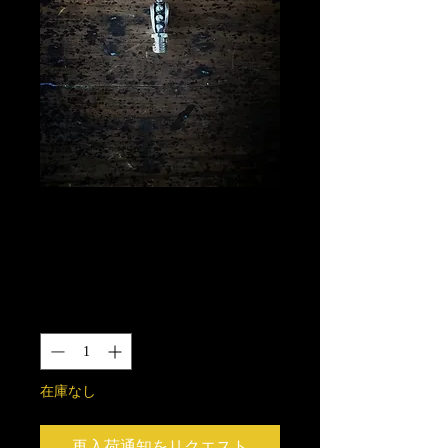
スタッズ2BAバチ
カン SV925製
価
￥4,000
格
数量
*
在庫なし
再入荷通知をリクエスト