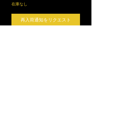
在庫なし
再入荷通知をリクエスト
バレルを9〜10mm延長
2.8g前後
Copyright © 2015 MOB FACTORY