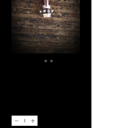
スタッズバレルエ
クステンション
丹銅製
価
￥5,000
格
数量
*