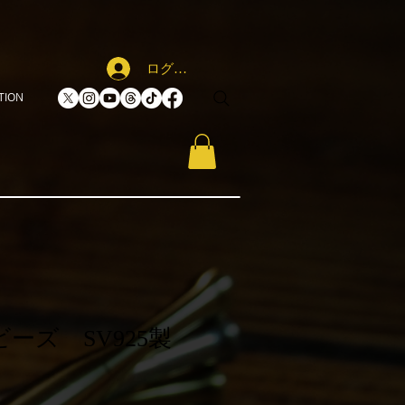
ログイン
TION
ーズ SV925製