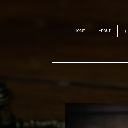
HOME
ABOUT
在