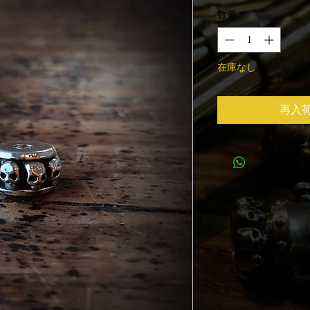
格
数量
*
在庫なし
再入