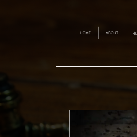
HOME
ABOUT
在