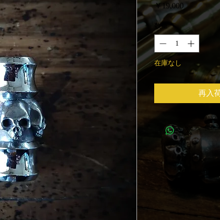
価
￥19,000
格
数量
*
在庫なし
再入