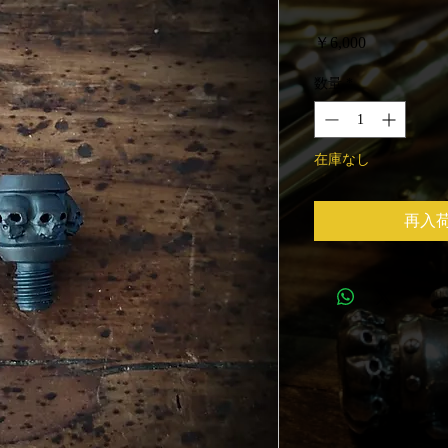
価
￥6,000
格
数量
*
在庫なし
再入