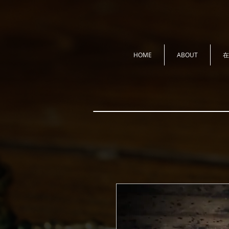
HOME
ABOUT
在