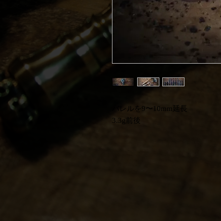
バレルを9〜10mm延長
3.3g前後