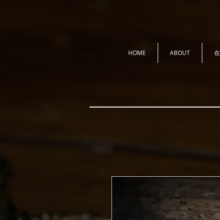
HOME
ABOUT
在