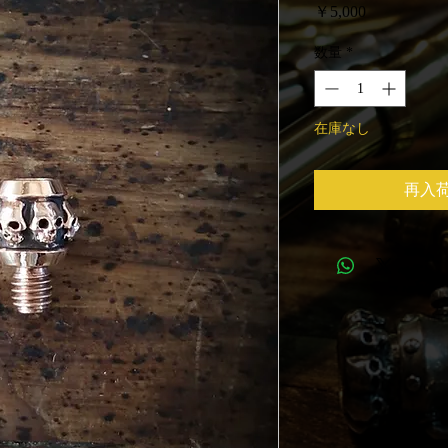
価
￥5,000
格
数量
*
在庫なし
再入