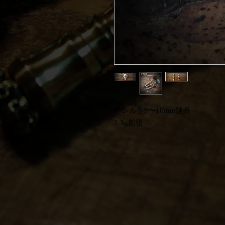
バレルを9〜10mm延長
3.3g前後