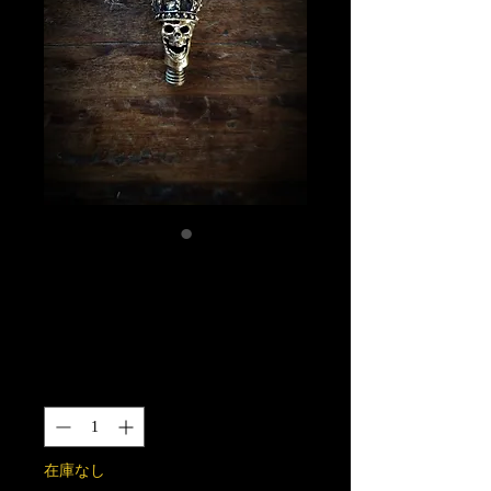
スカルキング2BA
パーツ 真鍮製
価
￥6,500
格
数量
*
在庫なし