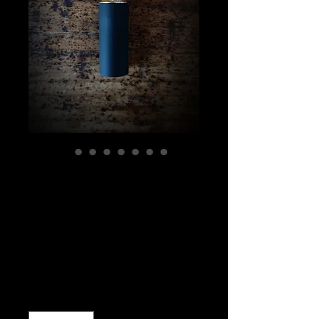
シーシャマウスピ
ースパーツ雌タイ
プ真鍮製(ネジ山
SUS304)
価
￥8,500
格
数量
*