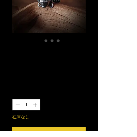
シヴァマウピホル
ダー(イヤーカ
フ)SUS316製
価
￥11,000
格
数量
*
在庫なし
再入荷通知をリクエスト