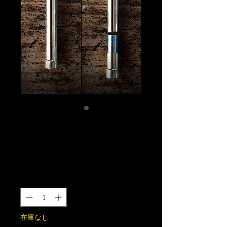
シケモクケース
真鍮製
価
￥14,000
格
数量
*
在庫なし