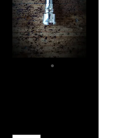
シガリロショート
サイズパーツ
SV925製（ネジ山
SUS304）
価
￥10,000
格
数量
*