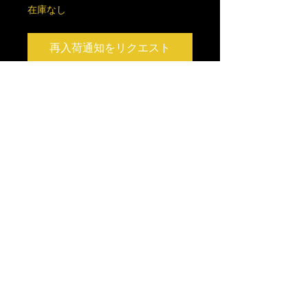
在庫なし
再入荷通知をリクエスト
全長38mm前後
重量10.0g前後
Copyright © 2015 MOB FACTORY