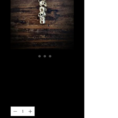
カルテットスカル
ダーツバレル 真
鍮製
価
￥8,500
格
数量
*